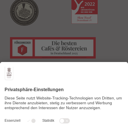
HOME
SHOP
Über uns
Kaffee
Onlineshop
Abonnements
Laden & Bar
Geschenke
Kontakt
Zubehör